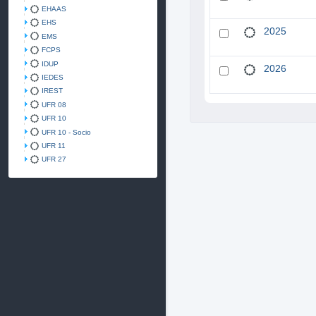
EHAAS
EHS
2025
EMS
FCPS
IDUP
2026
IEDES
IREST
UFR 08
UFR 10
UFR 10 - Socio
UFR 11
UFR 27