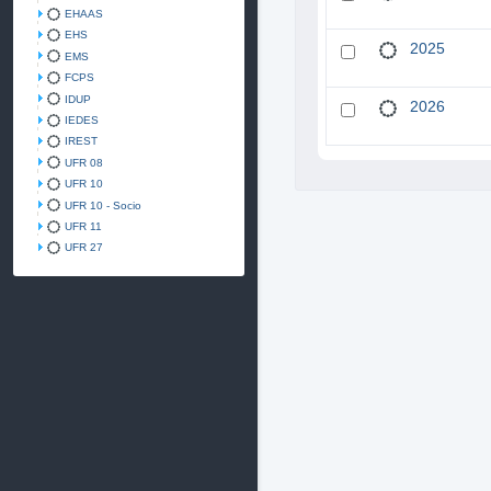
EHAAS
EHS
2025
EMS
FCPS
IDUP
2026
IEDES
IREST
UFR 08
UFR 10
UFR 10 - Socio
UFR 11
UFR 27