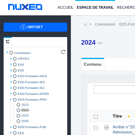
ACCUEIL
ESPACE DE TRAVAIL
RECHER
Commission
EDS-Form
2024
Commission
CIPCEA
Contenu
EAS
EDS
EDS-Formation-IAES
EDS-Formation-IED
EDS-Formation-IEJ
EDS-Formation-INTER
EDS-Formation-PRIV
2023
2024
2025
Titre
2026
Arrêté n°2
EDS-Formation-PUB
Admission_
EES