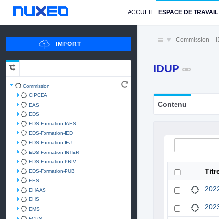
ACCUEIL
ESPACE DE TRAVAIL
Commission
IDUP
Commission
CIPCEA
Contenu
EAS
EDS
EDS-Formation-IAES
EDS-Formation-IED
EDS-Formation-IEJ
EDS-Formation-INTER
EDS-Formation-PRIV
Titr
EDS-Formation-PUB
EES
202
EHAAS
EHS
202
EMS
FCPS