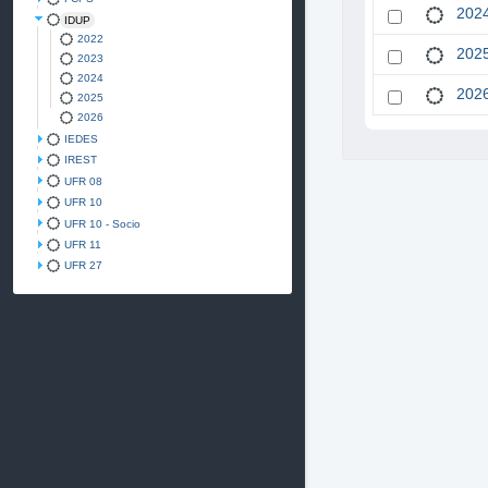
202
IDUP
2022
202
2023
2024
202
2025
2026
IEDES
IREST
UFR 08
UFR 10
UFR 10 - Socio
UFR 11
UFR 27