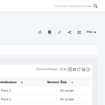
Plus
Documents/page:
ontributeur
Version
État
 Paris 1
En projet
 Paris 1
En projet