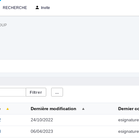
RECHERCHE
Invite
IDUP
...
e
Dernière modification
Dernier c
2
24/10/2022
esignature
3
06/04/2023
esignature