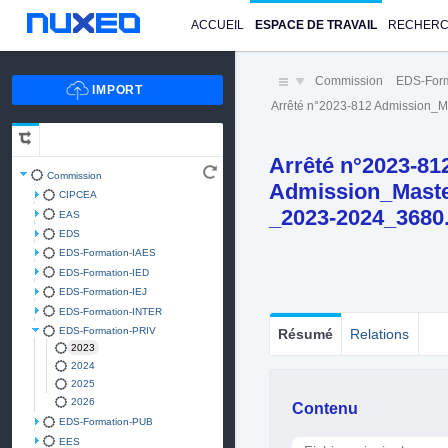
ACCUEIL
ESPACE DE TRAVAIL
RECHER
Commission
EDS-Form
Arrêté n°2023-812 Admission_M
Arrêté n°2023-81
Commission
Admission_Master
CIPCEA
_2023-2024_3680
EAS
EDS
EDS-Formation-IAES
EDS-Formation-IED
EDS-Formation-IEJ
EDS-Formation-INTER
EDS-Formation-PRIV
Résumé
Relations
2023
2024
2025
2026
Contenu
EDS-Formation-PUB
EES