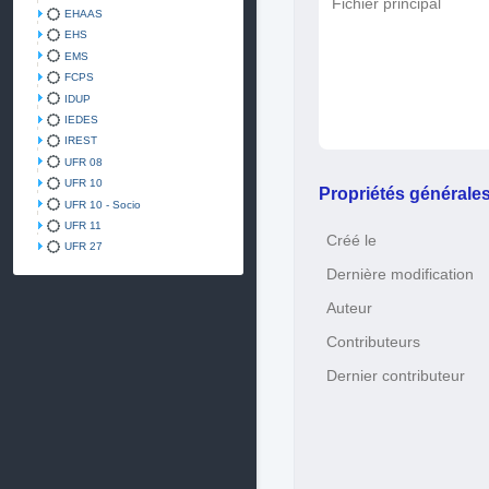
Fichier principal
EHAAS
EHS
EMS
FCPS
IDUP
IEDES
IREST
UFR 08
UFR 10
Propriétés générale
UFR 10 - Socio
UFR 11
Créé le
UFR 27
Dernière modification
Auteur
Contributeurs
Dernier contributeur