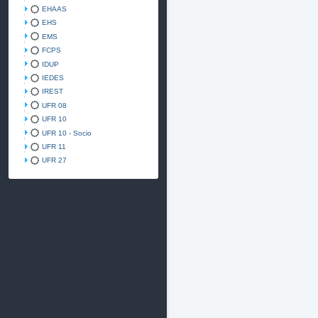
EHAAS
EHS
EMS
FCPS
IDUP
IEDES
IREST
UFR 08
UFR 10
UFR 10 - Socio
UFR 11
UFR 27