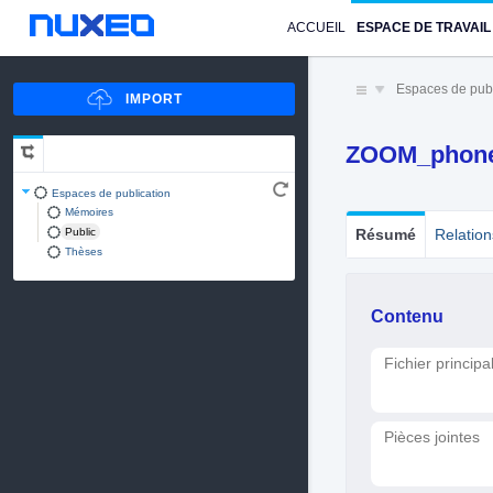
ACCUEIL
ESPACE DE TRAVAIL
Espaces de publ
ZOOM_phone
Espaces de publication
Mémoires
Public
Résumé
Relation
Thèses
Contenu
Fichier principa
Pièces jointes