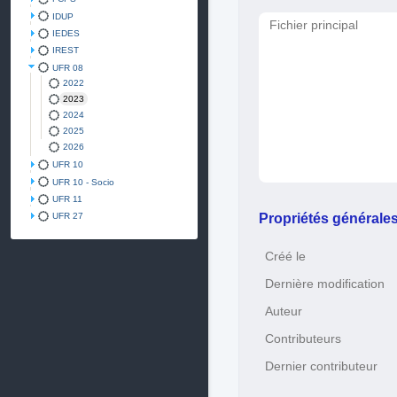
IDUP
Fichier principal
IEDES
IREST
UFR 08
2022
2023
2024
2025
2026
UFR 10
UFR 10 - Socio
UFR 11
Propriétés générale
UFR 27
Créé le
Dernière modification
Auteur
Contributeurs
Dernier contributeur