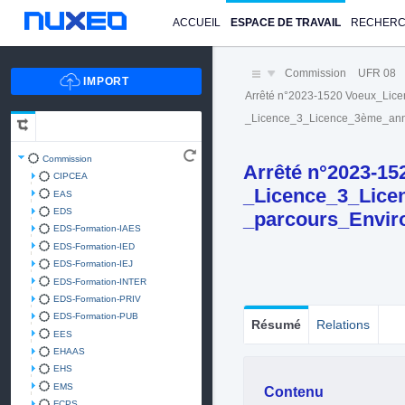
ACCUEIL
ESPACE DE TRAVAIL
RECHER
Commission
UFR 08
Arrêté n°2023-1520 Voeux_Lic
_Licence_3_Licence_3ème_an
Commission
Arrêté n°2023-15
CIPCEA
_Licence_3_Lic
EAS
EDS
_parcours_Envir
EDS-Formation-IAES
EDS-Formation-IED
EDS-Formation-IEJ
EDS-Formation-INTER
EDS-Formation-PRIV
EDS-Formation-PUB
Résumé
Relations
EES
EHAAS
EHS
EMS
Contenu
FCPS