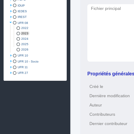
IDUP
Fichier principal
IEDES
IREST
UFR 08
2022
2023
2024
2025
2026
UFR 10
UFR 10 - Socio
UFR 11
Propriétés générale
UFR 27
Créé le
Dernière modification
Auteur
Contributeurs
Dernier contributeur