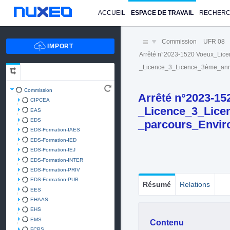
ACCUEIL
ESPACE DE TRAVAIL
RECHER
Commission
UFR 08
Arrêté n°2023-1520 Voeux_Lic
_Licence_3_Licence_3ème_an
Commission
Arrêté n°2023-15
CIPCEA
_Licence_3_Lic
EAS
EDS
_parcours_Envir
EDS-Formation-IAES
EDS-Formation-IED
EDS-Formation-IEJ
EDS-Formation-INTER
EDS-Formation-PRIV
EDS-Formation-PUB
Résumé
Relations
EES
EHAAS
EHS
EMS
Contenu
FCPS