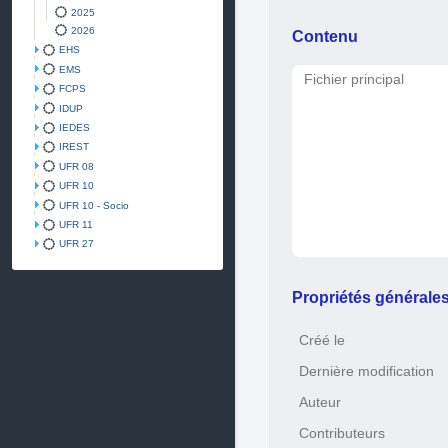
2025
2026
Contenu
EHS
EMS
Fichier principal
FCPS
IDUP
IEDES
IREST
UFR 08
UFR 10
UFR 10 - Socio
UFR 11
UFR 27
Propriétés générale
Créé le
Dernière modification
Auteur
Contributeurs