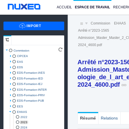
ACCUEIL
ESPACE DE TRAVAIL
RECHER
Commission
EHAAS
Arrêté n°2023-1565
Admission_Master_Master_2_CRB
2024_4600.pdf
Commission
CIPCEA
Arrêté n°2023-15
EAS
EDS
Admission_Maste
EDS-Formation-IAES
ologie_de_l_art_
EDS-Formation-IED
2024_4600.pdf
EDS-Formation-IEJ
EDS-Formation-INTER
EDS-Formation-PRIV
EDS-Formation-PUB
EES
EHAAS
2022
Résumé
Relations
2023
2024