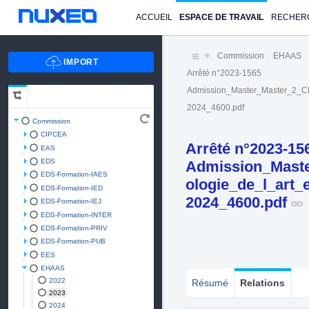
ACCUEIL
ESPACE DE TRAVAIL
RECHER
Commission
EHAAS
Arrêté n°2023-1565
Admission_Master_Master_2_CRB
2024_4600.pdf
Commission
CIPCEA
Arrêté n°2023-15
EAS
EDS
Admission_Maste
EDS-Formation-IAES
ologie_de_l_art_
EDS-Formation-IED
2024_4600.pdf
EDS-Formation-IEJ
EDS-Formation-INTER
EDS-Formation-PRIV
EDS-Formation-PUB
EES
EHAAS
2022
Résumé
Relations
2023
2024