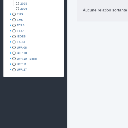
2025
2026
Aucune relation sortant
EHS
EMS
FCPS
IDUP
IEDES
IREST
UFR 08
UFR 10
UFR 10 - Socio
UFR 11
UFR 27