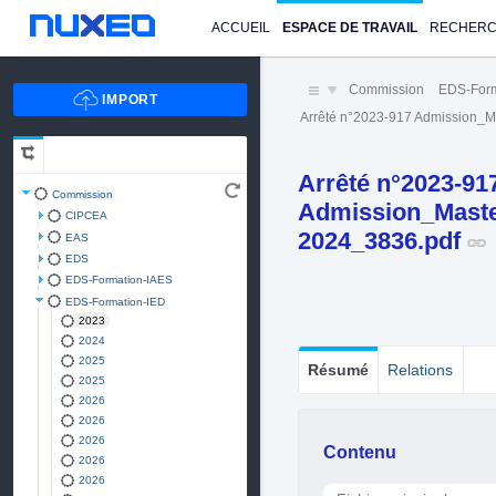
ACCUEIL
ESPACE DE TRAVAIL
RECHER
Commission
EDS-Form
Arrêté n°2023-917 Admission_
Arrêté n°2023-91
Commission
Admission_Maste
CIPCEA
2024_3836.pdf
EAS
EDS
EDS-Formation-IAES
EDS-Formation-IED
2023
2024
2025
Résumé
Relations
2025
2026
2026
2026
Contenu
2026
2026