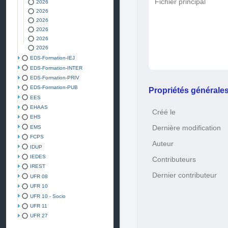
Fichier principal
2026
2026
2026
2026
2026
2026
EDS-Formation-IEJ
EDS-Formation-INTER
EDS-Formation-PRIV
EDS-Formation-PUB
Propriétés générale
EES
EHAAS
Créé le
EHS
Dernière modification
EMS
FCPS
Auteur
IDUP
IEDES
Contributeurs
IREST
Dernier contributeur
UFR 08
UFR 10
UFR 10 - Socio
UFR 11
UFR 27