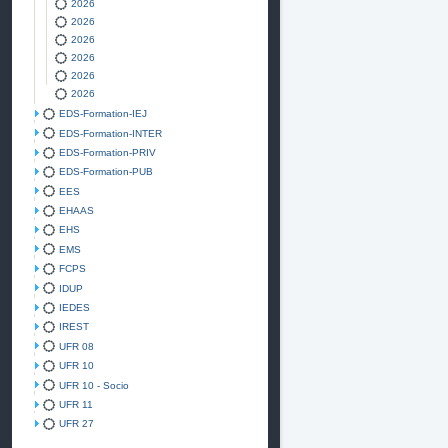
2026
2026
2026
2026
2026
2026
EDS-Formation-IEJ
EDS-Formation-INTER
EDS-Formation-PRIV
EDS-Formation-PUB
EES
EHAAS
EHS
EMS
FCPS
IDUP
IEDES
IREST
UFR 08
UFR 10
UFR 10 - Socio
UFR 11
UFR 27