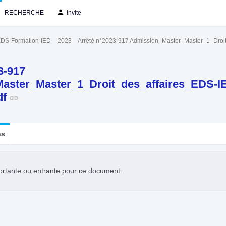
RECHERCHE
Invite
DS-Formation-IED
2023
Arrêté n°2023-917 Admission_Master_Master_1_Dro
3-917
aster_Master_1_Droit_des_affaires_EDS-I
df
ns
ortante ou entrante pour ce document.