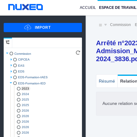
ACCUEIL
ESPACE DE TRAVAIL
Commission
E
Arrêté n°202
Admission_M
Commission
2024_3836.p
CIPCEA
EAS
EDS
EDS-Formation-IAES
Résumé
Relatio
EDS-Formation-IED
2023
2024
2025
Aucune relation s
2025
2026
2026
2026
2026
2026