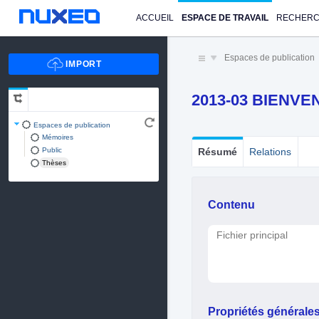
ACCUEIL
ESPACE DE TRAVAIL
RECHER
Espaces de publication
2013-03 BIENVEN
Espaces de publication
Mémoires
Public
Résumé
Relations
Thèses
Contenu
Fichier principal
Propriétés générale