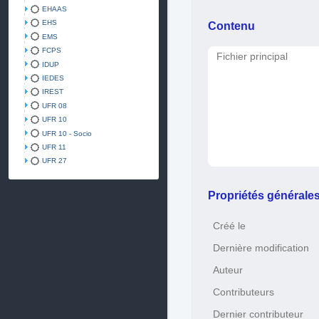
EHAAS
EHS
Contenu
EMS
FCPS
Fichier principal
IDUP
IEDES
IREST
UFR 08
UFR 10
UFR 10 - Socio
UFR 11
UFR 27
Propriétés générale
Créé le
Dernière modification
Auteur
Contributeurs
Dernier contributeur