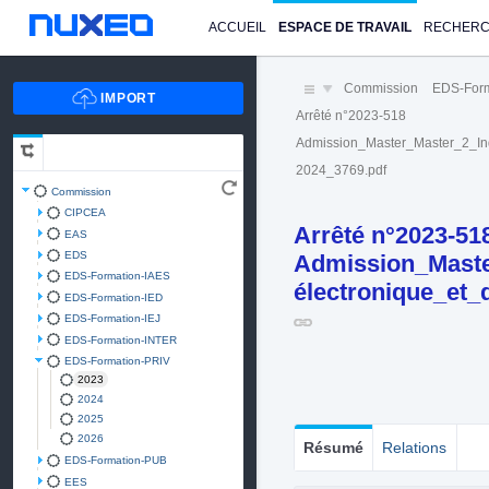
ACCUEIL
ESPACE DE TRAVAIL
RECHER
Commission
EDS-Form
Arrêté n°2023-518
Admission_Master_Master_2_In
2024_3769.pdf
Commission
CIPCEA
Arrêté n°2023-51
EAS
EDS
Admission_Maste
EDS-Formation-IAES
électronique_et
EDS-Formation-IED
EDS-Formation-IEJ
EDS-Formation-INTER
EDS-Formation-PRIV
2023
2024
2025
2026
Résumé
Relations
EDS-Formation-PUB
EES