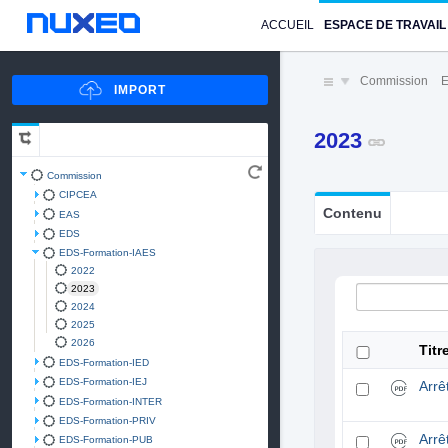
ACCUEIL
ESPACE DE TRAVAIL
Commission
E
2023
Commission
CIPCEA
Contenu
EAS
EDS
EDS-Formation-IAES
2022
2023
2024
2025
2026
Titr
EDS-Formation-IED
EDS-Formation-IEJ
Arrê
EDS-Formation-INTER
EDS-Formation-PRIV
Arr
EDS-Formation-PUB