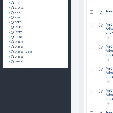
EES
EHAAS
Arr
EHS
EMS
FCPS
Arrê
IDUP
Adm
IEDES
202
IREST
UFR 08
Arrê
UFR 10
Adm
UFR 10 - Socio
202
UFR 11
UFR 27
Arrê
Adm
202
Arrê
Admi
202
Arrê