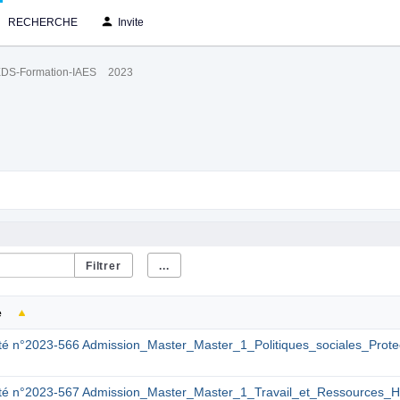
RECHERCHE
Invite
DS-Formation-IAES
2023
...
e
té n°2023-566 Admission_Master_Master_1_Politiques_sociales_Pro
êté n°2023-567 Admission_Master_Master_1_Travail_et_Ressources