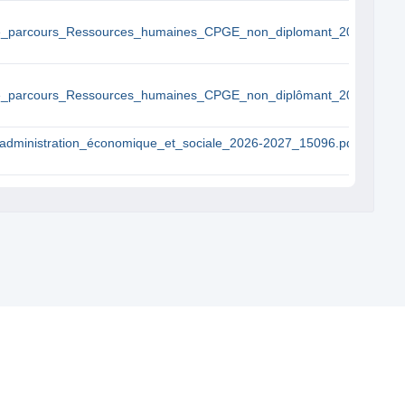
le_parcours_Ressources_humaines_CPGE_non_diplomant_2025-2026
le_parcours_Ressources_humaines_CPGE_non_diplômant_2025-2026
t_administration_économique_et_sociale_2026-2027_15096.pdf
|
|
|
|
|
|
actez-nous
Blogs
Communauté
Q&A
Documentation