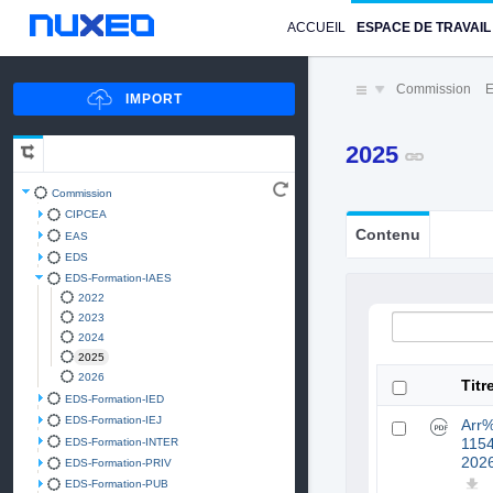
ACCUEIL
ESPACE DE TRAVAIL
Commission
E
2025
Commission
CIPCEA
Contenu
EAS
EDS
EDS-Formation-IAES
2022
2023
2024
2025
2026
Titr
EDS-Formation-IED
EDS-Formation-IEJ
Arr
EDS-Formation-INTER
115
202
EDS-Formation-PRIV
EDS-Formation-PUB