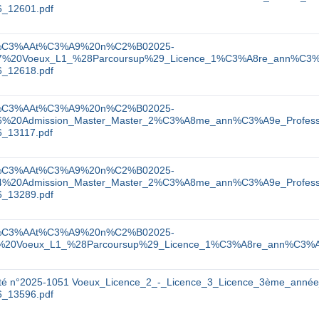
6_12601.pdf
%C3%AAt%C3%A9%20n%C2%B02025-
7%20Voeux_L1_%28Parcoursup%29_Licence_1%C3%A8re_ann%C3%A9e
6_12618.pdf
%C3%AAt%C3%A9%20n%C2%B02025-
6%20Admission_Master_Master_2%C3%A8me_ann%C3%A9e_Professio
6_13117.pdf
%C3%AAt%C3%A9%20n%C2%B02025-
4%20Admission_Master_Master_2%C3%A8me_ann%C3%A9e_Professio
6_13289.pdf
%C3%AAt%C3%A9%20n%C2%B02025-
%20Voeux_L1_%28Parcoursup%29_Licence_1%C3%A8re_ann%C3%A9e_
êté n°2025-1051 Voeux_Licence_2_-_Licence_3_Licence_3ème_année
6_13596.pdf