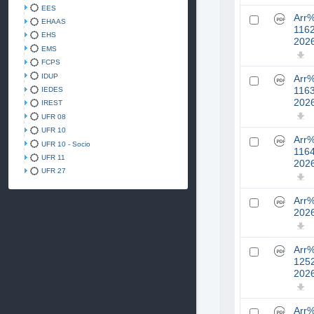
EES
Arr
EHAAS
116
EHS
202
EMS
FCPS
IDUP
Arr
IEDES
116
202
IREST
UFR 08
UFR 10
Arr
UFR 10 - Socio
116
UFR 11
202
UFR 27
Arr
202
Arr
125
202
Arr