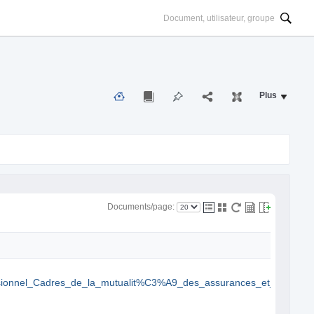
Plus
Documents/page:
nnel_Cadres_de_la_mutualit%C3%A9_des_assurances_et_de_la_