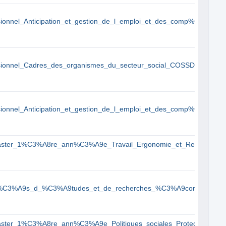
nel_Anticipation_et_gestion_de_l_emploi_et_des_comp%C3%A9te
onnel_Cadres_des_organismes_du_secteur_social_COSSDomaine_
nel_Anticipation_et_gestion_de_l_emploi_et_des_comp%C3%A9te
er_1%C3%A8re_ann%C3%A9e_Travail_Ergonomie_et_Ressources_
3%A9s_d_%C3%A9tudes_et_de_recherches_%C3%A9conomiques_e
_1%C3%A8re_ann%C3%A9e_Politiques_sociales_Protection_soci