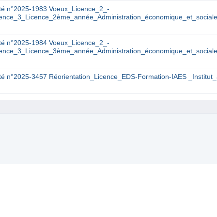
té n°2025-1983 Voeux_Licence_2_-
cence_3_Licence_2ème_année_Administration_économique_et_socia
té n°2025-1984 Voeux_Licence_2_-
cence_3_Licence_3ème_année_Administration_économique_et_socia
té n°2025-3457 Réorientation_Licence_EDS-Formation-IAES _Institu
Cont
Copyright © 2001-2026 Nuxeo et les auteurs respectifs.