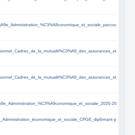
_Administration_%C3%A9conomique_et_sociale_parcours_Resso
nnel_Cadres_de_la_mutualit%C3%A9_des_assurances_et_la_pr%
nnel_Cadres_de_la_mutualit%C3%A9_des_assurances_et_la_pr%
Administration_%C3%A9conomique_et_sociale_2025-2026_11363
_Administration_économique_et_sociale_CPGE_diplômant-préparati