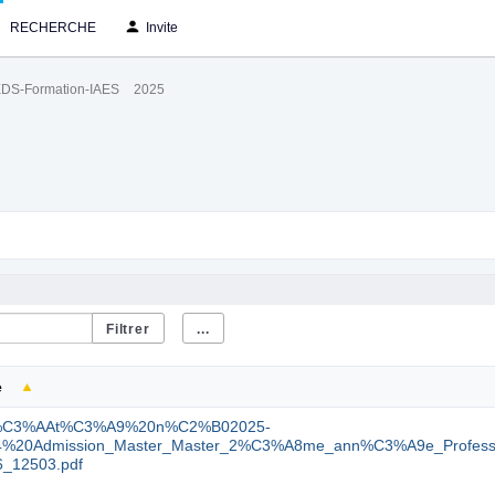
RECHERCHE
Invite
DS-Formation-IAES
2025
...
e
%C3%AAt%C3%A9%20n%C2%B02025-
4%20Admission_Master_Master_2%C3%A8me_ann%C3%A9e_Professio
6_12503.pdf