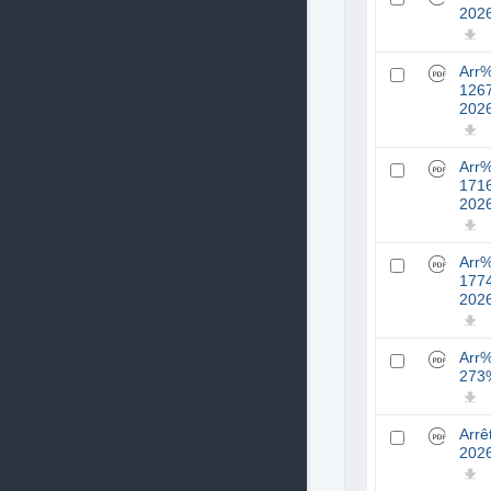
202
Arr
126
202
Arr
171
202
Arr
177
202
Arr
273
Arr
202