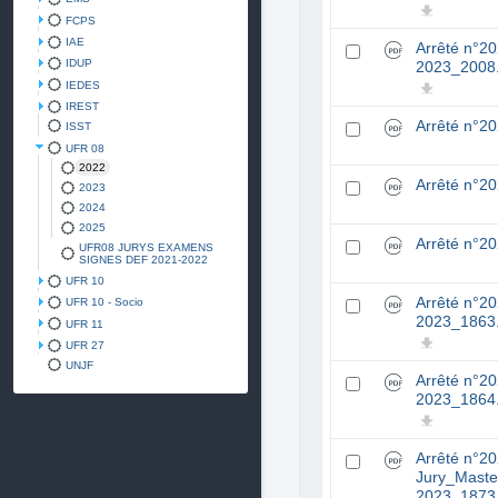
FCPS
IAE
Arrêté n°2
IDUP
2023_2008
IEDES
IREST
Arrêté n°2
ISST
UFR 08
2022
Arrêté n°2
2023
2024
2025
Arrêté n°2
UFR08 JURYS EXAMENS
SIGNES DEF 2021-2022
UFR 10
Arrêté n°
UFR 10 - Socio
2023_1863
UFR 11
UFR 27
UNJF
Arrêté n°
2023_1864
Arrêté n°2
Jury_Maste
2023_1873