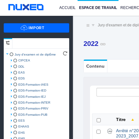
ACCUEIL
ESPACE DE TRAVAIL
RECHER
Jury d'examen et de di
2022
Jury d'examen et de diplôme
CIPCEA
Contenu
DDL
EAS
EDS
EDS-Formation-IAES
EDS-Formation-IED
EDS-Formation-IEJ
EDS-Formation-INTER
EDS-Formation-PRIV
EDS-Formation-PUB
Titre
EES
EHAAS
Arrêté n°2
EHS
2023_2007
EMS