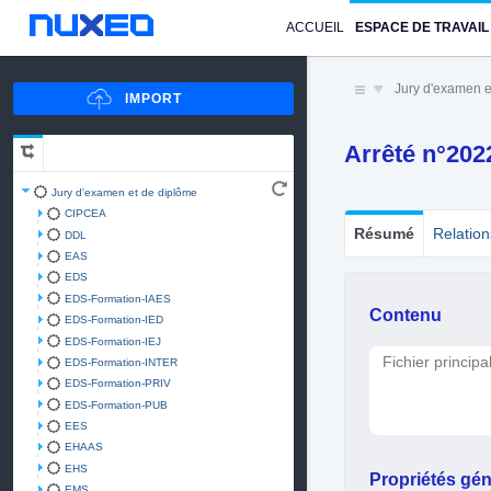
ACCUEIL
ESPACE DE TRAVAIL
Jury d'examen e
Arrêté n°20
Jury d'examen et de diplôme
CIPCEA
Résumé
Relation
DDL
EAS
EDS
EDS-Formation-IAES
Contenu
EDS-Formation-IED
EDS-Formation-IEJ
Fichier principa
EDS-Formation-INTER
EDS-Formation-PRIV
EDS-Formation-PUB
EES
EHAAS
EHS
Propriétés gén
EMS