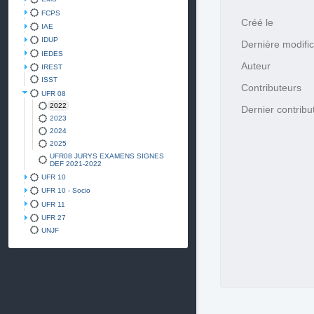
FCPS
Créé le
IAE
IDUP
Dernière modific
IEDES
Auteur
IREST
ISST
Contributeurs
UFR 08
2022
Dernier contribu
2023
2024
2025
UFR08 JURYS EXAMENS SIGNES
DEF 2021-2022
UFR 10
UFR 10 - Socio
UFR 11
UFR 27
UNJF