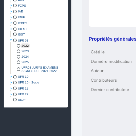
FCPS
IAE
IDUP
IEDES
IREST
ISST
Propriétés générale
UFR 08
2022
2023
Créé le
2024
Dernière modification
2025
UFR08 JURYS EXAMENS
Auteur
SIGNES DEF 2021-2022
UFR 10
Contributeurs
UFR 10 - Socio
UFR 11
Dernier contributeur
UFR 27
UNJF