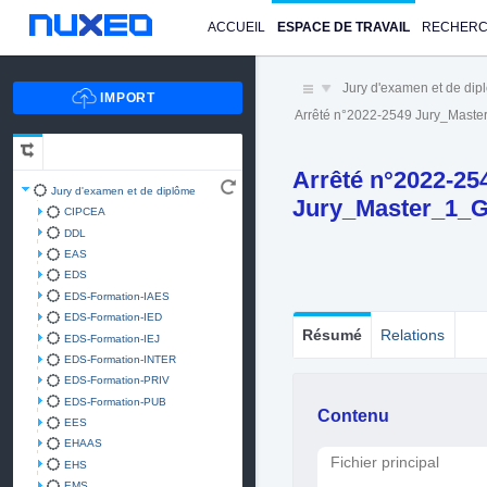
ACCUEIL
ESPACE DE TRAVAIL
RECHER
Jury d'examen et de di
Arrêté n°2022-2549 Jury_Mast
Arrêté n°2022-25
Jury d'examen et de diplôme
Jury_Master_1_G
CIPCEA
DDL
EAS
EDS
EDS-Formation-IAES
EDS-Formation-IED
Résumé
Relations
EDS-Formation-IEJ
EDS-Formation-INTER
EDS-Formation-PRIV
EDS-Formation-PUB
Contenu
EES
EHAAS
Fichier principal
EHS
EMS