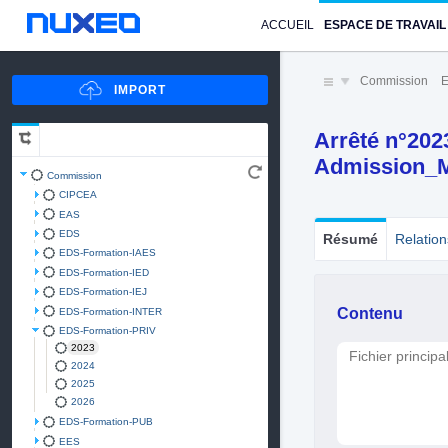
ACCUEIL
ESPACE DE TRAVAIL
Commission
E
Arrêté n°202
Admission_M
Commission
CIPCEA
EAS
EDS
Résumé
Relation
EDS-Formation-IAES
EDS-Formation-IED
EDS-Formation-IEJ
Contenu
EDS-Formation-INTER
EDS-Formation-PRIV
2023
Fichier principa
2024
2025
2026
EDS-Formation-PUB
EES