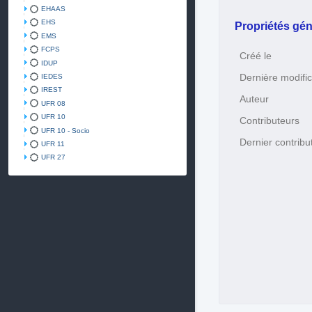
EHAAS
EHS
Propriétés gén
EMS
FCPS
Créé le
IDUP
Dernière modific
IEDES
IREST
Auteur
UFR 08
UFR 10
Contributeurs
UFR 10 - Socio
Dernier contribu
UFR 11
UFR 27