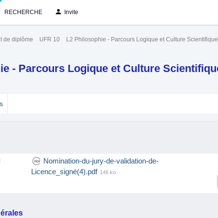
RECHERCHE
Invite
t de diplôme
UFR 10
L2 Philosophie - Parcours Logique et Culture Scientifique
ie - Parcours Logique et Culture Scientifiq
s
Nomination-du-jury-de-validation-de-
l
Licence_signé(4).pdf
146 ko
érales