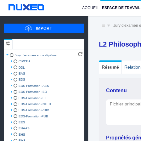
ACCUEIL
ESPACE DE TRAVAIL
Jury d'examen e
L2 Philosoph
Jury d'examen et de diplôme
CIPCEA
Résumé
Relation
DDL
EAS
EDS
EDS-Formation-IAES
Contenu
EDS-Formation-IED
EDS-Formation-IEJ
Fichier principa
EDS-Formation-INTER
EDS-Formation-PRIV
EDS-Formation-PUB
EES
EHAAS
EHS
Propriétés gén
EMS