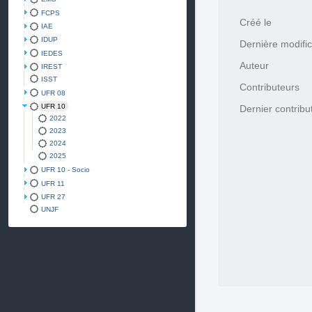
FCPS
Créé le
IAE
IDUP
Dernière modific
IEDES
Auteur
IREST
ISST
Contributeurs
UFR 08
UFR 10
Dernier contribu
2022
2023
2024
2025
UFR 10 - Socio
UFR 11
UFR 27
UNJF