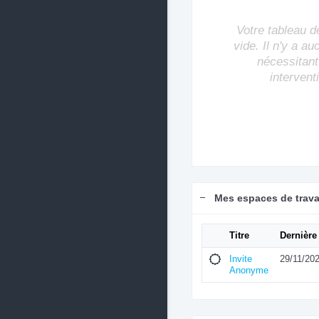
Votre tableau d
vide. Il n'y a a
nécessitant
intervent
Mes espaces de trava
Titre
Dernière
Invite
29/11/20
Anonyme