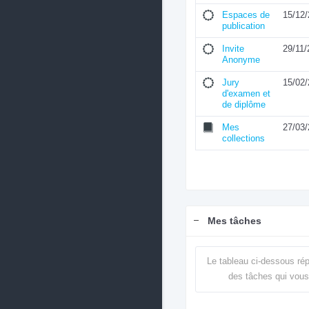
Espaces de
15/12
publication
Invite
29/11/
Anonyme
Jury
15/02
d'examen et
de diplôme
Mes
27/03
collections
Mes tâches
Le tableau ci-dessous rép
des tâches qui vous