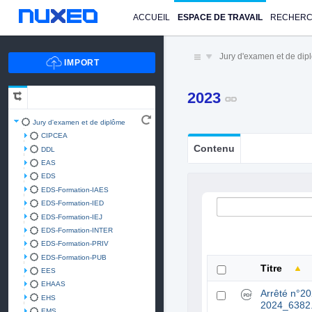
ACCUEIL
ESPACE DE TRAVAIL
RECHER
Jury d'examen et de di
2023
Jury d'examen et de diplôme
CIPCEA
Contenu
DDL
EAS
EDS
EDS-Formation-IAES
EDS-Formation-IED
EDS-Formation-IEJ
EDS-Formation-INTER
EDS-Formation-PRIV
EDS-Formation-PUB
Titre
EES
EHAAS
Arrêté n°2
EHS
2024_6382.
EMS