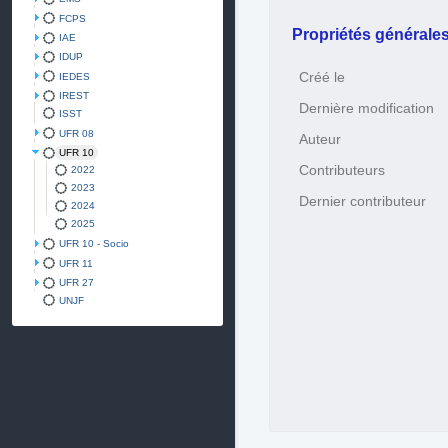
FCPS
Propriétés générale
IAE
IDUP
Créé le
IEDES
IREST
Dernière modification
ISST
UFR 08
Auteur
UFR 10
Contributeurs
2022
2023
Dernier contributeur
2024
2025
UFR 10 - Socio
UFR 11
UFR 27
UNJF