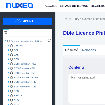
ACCUEIL
ESPACE DE TRAVAIL
RECHER
Jury d'examen et de di
Dble Licence Phi
Jury d'examen et de diplôme
CIPCEA
Résumé
Relations
DDL
EAS
EDS
EDS-Formation-IAES
Contenu
EDS-Formation-IED
EDS-Formation-IEJ
Fichier principal
EDS-Formation-INTER
EDS-Formation-PRIV
EDS-Formation-PUB
EES
EHAAS
EHS
EMS