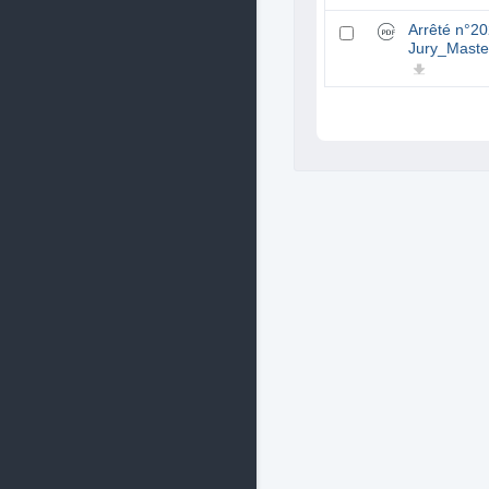
Arrêté n°2
Jury_Maste