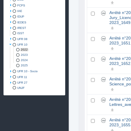
FCPS
IAE
Arrêté n°2
IDUP
Jury_Licen
2023_1649
IEDES
IREST
ISST
Arrêté n°2
UFR 08
2023_1651
UFR 10
2022
2023
Arrêté n°2
2024
2023_1652
2025
UFR 10 - Socio
UFR 11
Arrêté n°2
UFR 27
Science_po
UNJF
Arrêté n°2
Lettres_av
Arrêté n°2
2023_1655