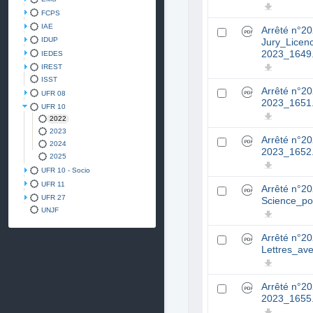
FCPS
IAE
Arrêté n°2
IDUP
Jury_Licen
2023_1649
IEDES
IREST
ISST
Arrêté n°2
UFR 08
2023_1651
UFR 10
2022
2023
Arrêté n°2
2024
2023_1652
2025
UFR 10 - Socio
UFR 11
Arrêté n°2
UFR 27
Science_po
UNJF
Arrêté n°2
Lettres_av
Arrêté n°2
2023_1655