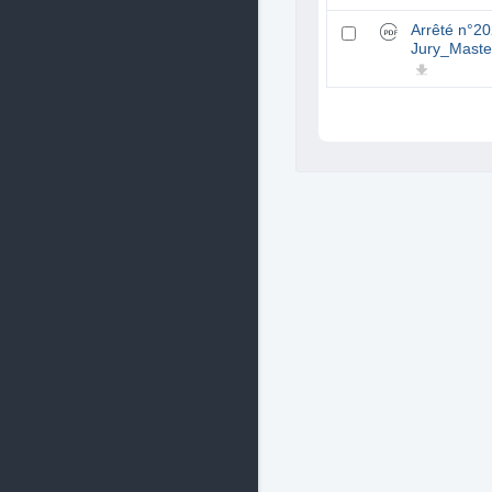
Arrêté n°2
Jury_Maste