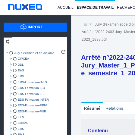
ACCUEIL
ESPACE DE TRAVAIL
RECHER
Jury d'examen et de di
Arrêté n°2022-2403 Jury_Maste
2023_1838.pdf
Jury d'examen et de diplôme
Arrêté n°2022-24
CIPCEA
Jury_Master_1_P
DDL
EAS
e_semestre_1_20
EDS
EDS-Formation-IAES
EDS-Formation-IED
EDS-Formation-IEJ
EDS-Formation-INTER
EDS-Formation-PRIV
Résumé
Relations
EDS-Formation-PUB
EES
EHAAS
EHS
Contenu
EMS