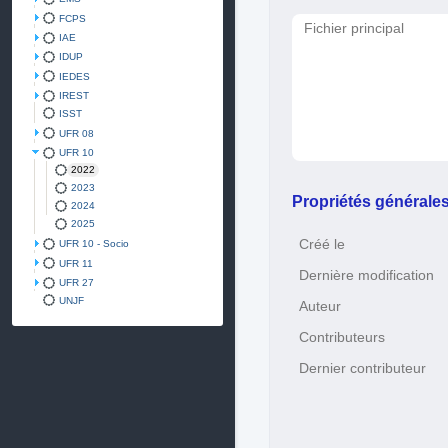
FCPS
Fichier principal
IAE
IDUP
IEDES
IREST
ISST
UFR 08
UFR 10
2022
2023
Propriétés générale
2024
2025
Créé le
UFR 10 - Socio
UFR 11
Dernière modification
UFR 27
UNJF
Auteur
Contributeurs
Dernier contributeur