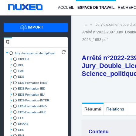
ACCUEIL
ESPACE DE TRAVAIL
RECHER
Jury d'examen et de di
Arrêté n°2022-2397 Jury_Doub
2023_1653.pdf
Jury d'examen et de diplôme
Arrêté n°2022-23
CIPCEA
Jury_Double_Lic
DDL
EAS
Science_politiq
EDS
EDS-Formation-IAES
EDS-Formation-IED
EDS-Formation-IEJ
EDS-Formation-INTER
EDS-Formation-PRIV
Résumé
Relations
EDS-Formation-PUB
EES
EHAAS
EHS
Contenu
EMS