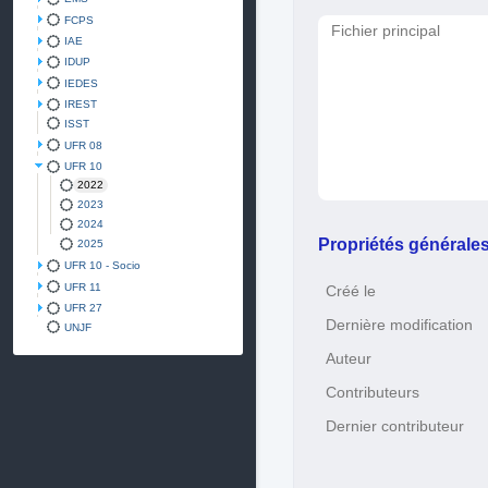
FCPS
Fichier principal
IAE
IDUP
IEDES
IREST
ISST
UFR 08
UFR 10
2022
2023
2024
Propriétés générale
2025
UFR 10 - Socio
UFR 11
Créé le
UFR 27
Dernière modification
UNJF
Auteur
Contributeurs
Dernier contributeur