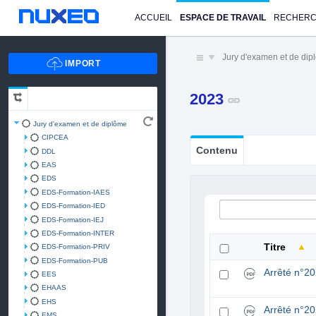
ACCUEIL
ESPACE DE TRAVAIL
RECHER
Jury d'examen et de di
2023
Jury d'examen et de diplôme
CIPCEA
Contenu
DDL
EAS
EDS
EDS-Formation-IAES
EDS-Formation-IED
EDS-Formation-IEJ
EDS-Formation-INTER
Titre
EDS-Formation-PRIV
EDS-Formation-PUB
Arrêté n°2
EES
EHAAS
EHS
Arrêté n°2
EMS