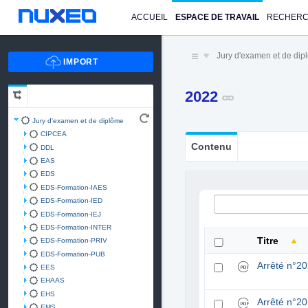
ACCUEIL
ESPACE DE TRAVAIL
RECHER
Jury d'examen et de di
2022
Jury d'examen et de diplôme
CIPCEA
Contenu
DDL
EAS
EDS
EDS-Formation-IAES
EDS-Formation-IED
EDS-Formation-IEJ
EDS-Formation-INTER
Titre
EDS-Formation-PRIV
EDS-Formation-PUB
Arrêté n°2
EES
EHAAS
EHS
Arrêté n°2
EMS