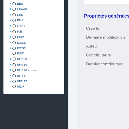
EES
EHAAS
EHS
Propriétés générale
EMS
FCPS
Créé le
IAE
Dernière modification
IDUP
IEDES
Auteur
IREST
ISST
Contributeurs
UFR 08
Dernier contributeur
UFR 10
UFR 10 - Socio
UFR 11
UFR 27
UNJF