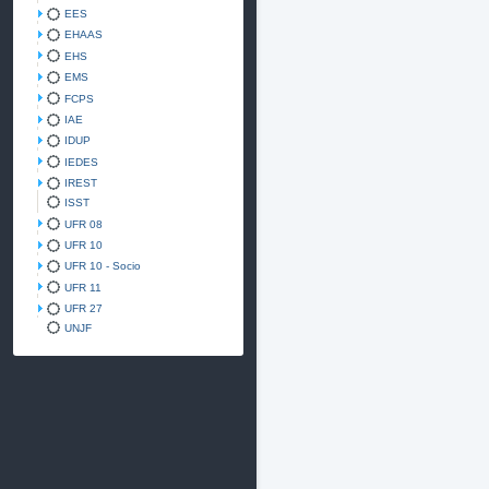
EES
EHAAS
EHS
EMS
FCPS
IAE
IDUP
IEDES
IREST
ISST
UFR 08
UFR 10
UFR 10 - Socio
UFR 11
UFR 27
UNJF