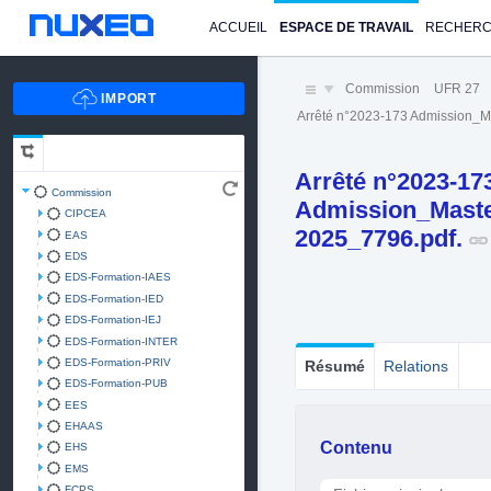
ACCUEIL
ESPACE DE TRAVAIL
RECHER
Commission
UFR 27
Arrêté n°2023-173 Admission_
Arrêté n°2023-17
Commission
Admission_Mast
CIPCEA
2025_7796.pdf.
EAS
EDS
EDS-Formation-IAES
EDS-Formation-IED
EDS-Formation-IEJ
EDS-Formation-INTER
EDS-Formation-PRIV
Résumé
Relations
EDS-Formation-PUB
EES
EHAAS
Contenu
EHS
EMS
FCPS