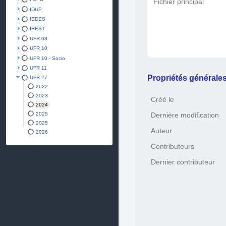
Fichier principal
IDUP
IEDES
IREST
UFR 08
UFR 10
UFR 10 - Socio
UFR 11
Propriétés générale
UFR 27
2022
2023
Créé le
2024
2025
Dernière modification
2025
Auteur
2026
Contributeurs
Dernier contributeur