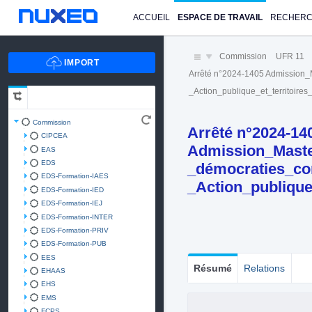
ACCUEIL
ESPACE DE TRAVAIL
RECHER
Commission
UFR 11
Arrêté n°2024-1405 Admission_
_Action_publique_et_territoire
Commission
Arrêté n°2024-14
CIPCEA
Admission_Maste
EAS
EDS
_démocraties_co
EDS-Formation-IAES
_Action_publique
EDS-Formation-IED
EDS-Formation-IEJ
EDS-Formation-INTER
EDS-Formation-PRIV
EDS-Formation-PUB
EES
Résumé
Relations
EHAAS
EHS
EMS
FCPS