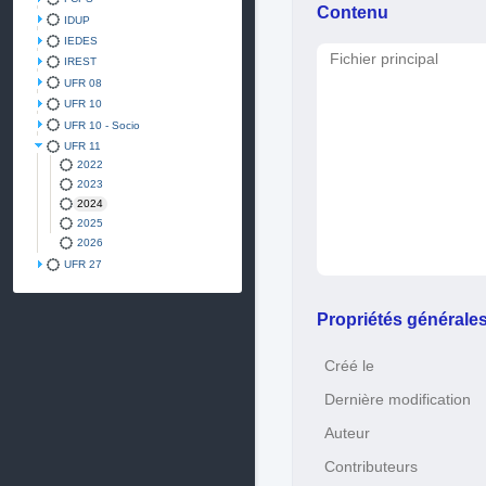
Contenu
IDUP
IEDES
Fichier principal
IREST
UFR 08
UFR 10
UFR 10 - Socio
UFR 11
2022
2023
2024
2025
2026
UFR 27
Propriétés générale
Créé le
Dernière modification
Auteur
Contributeurs