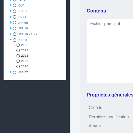
IDUP
Contenu
IEDES
IREST
UFR 08
Fichier principal
UFR 10
UFR 10 - Socio
UFR 11
2022
2023
2024
2025
2026
UFR 27
Propriétés générale
Créé le
Dernière modification
Auteur