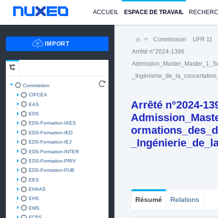
ACCUEIL
ESPACE DE TRAVAIL
RECHER
Commission
UFR 11
Arrêté n°2024-1396
Admission_Master_Master_1_Sc
_Ingénierie_de_la_concertatio
Commission
CIPCEA
Arrêté n°2024-13
EAS
EDS
Admission_Maste
EDS-Formation-IAES
ormations_des_d
EDS-Formation-IED
_Ingénierie_de_l
EDS-Formation-IEJ
EDS-Formation-INTER
EDS-Formation-PRIV
EDS-Formation-PUB
EES
EHAAS
EHS
Résumé
Relations
EMS
FCPS