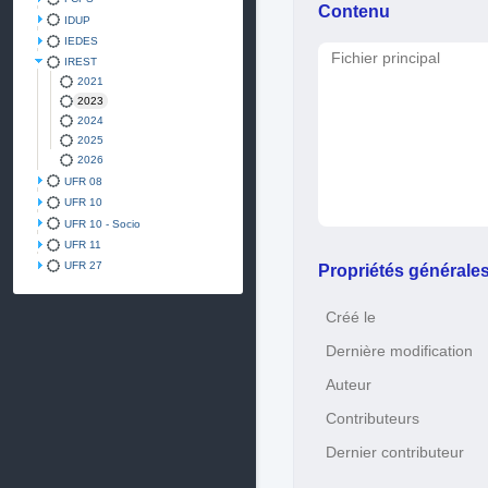
Contenu
IDUP
IEDES
Fichier principal
IREST
2021
2023
2024
2025
2026
UFR 08
UFR 10
UFR 10 - Socio
UFR 11
UFR 27
Propriétés générale
Créé le
Dernière modification
Auteur
Contributeurs
Dernier contributeur