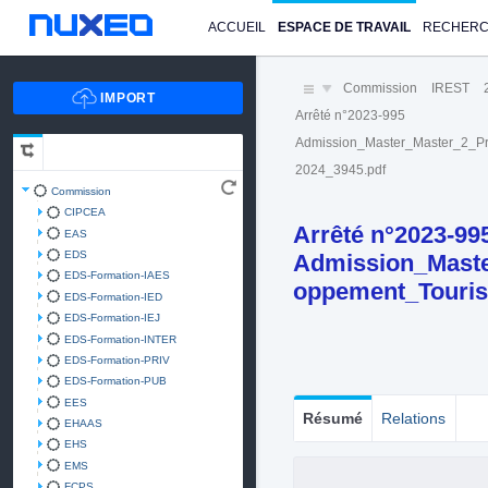
ACCUEIL
ESPACE DE TRAVAIL
RECHER
Commission
IREST
Arrêté n°2023-995
Admission_Master_Master_2_Pr
2024_3945.pdf
Commission
CIPCEA
Arrêté n°2023-99
EAS
EDS
Admission_Maste
EDS-Formation-IAES
oppement_Tourist
EDS-Formation-IED
EDS-Formation-IEJ
EDS-Formation-INTER
EDS-Formation-PRIV
EDS-Formation-PUB
EES
Résumé
Relations
EHAAS
EHS
EMS
FCPS