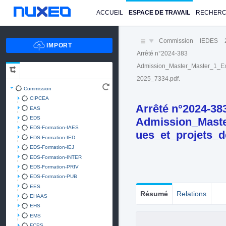
ACCUEIL
ESPACE DE TRAVAIL
RECHER
Commission
IEDES
Arrêté n°2024-383
Admission_Master_Master_1_Ex
2025_7334.pdf.
Commission
CIPCEA
Arrêté n°2024-38
EAS
EDS
Admission_Maste
EDS-Formation-IAES
ues_et_projets_
EDS-Formation-IED
EDS-Formation-IEJ
EDS-Formation-INTER
EDS-Formation-PRIV
EDS-Formation-PUB
EES
Résumé
Relations
EHAAS
EHS
EMS
FCPS