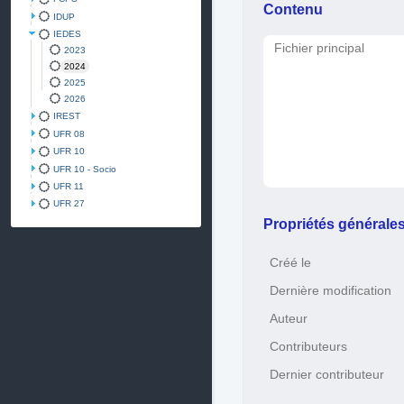
Contenu
IDUP
IEDES
Fichier principal
2023
2024
2025
2026
IREST
UFR 08
UFR 10
UFR 10 - Socio
UFR 11
UFR 27
Propriétés générale
Créé le
Dernière modification
Auteur
Contributeurs
Dernier contributeur