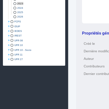
2023
2024
2025
2026
FCPS
IDUP
IEDES
Propriétés gén
IREST
UFR 08
Créé le
UFR 10
UFR 10 - Socio
Dernière modific
UFR 11
Auteur
UFR 27
Contributeurs
Dernier contribu