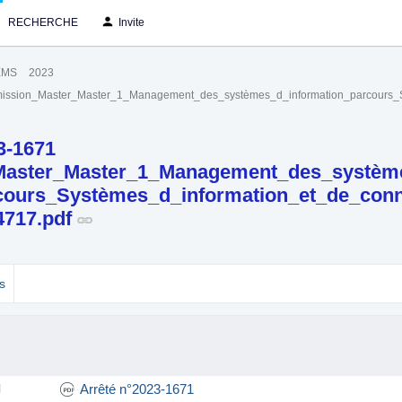
RECHERCHE
Invite
EMS
2023
dmission_Master_Master_1_Management_des_systèmes_d_information_parcours_
3-1671
aster_Master_1_Management_des_système
cours_Systèmes_d_information_et_de_con
4717.pdf
s
Arrêté n°2023-1671
l