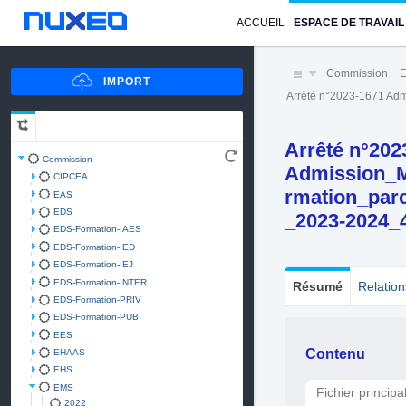
ACCUEIL
ESPACE DE TRAVAIL
Commission
Arrêté n°2023-1671 A
Arrêté n°202
Commission
Admission_M
CIPCEA
rmation_par
EAS
EDS
_2023-2024_
EDS-Formation-IAES
EDS-Formation-IED
EDS-Formation-IEJ
EDS-Formation-INTER
Résumé
Relation
EDS-Formation-PRIV
EDS-Formation-PUB
EES
Contenu
EHAAS
EHS
EMS
Fichier principa
2022