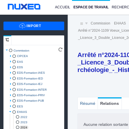
ACCUEIL
ESPACE DE TRAVAIL
RECHER
Commission
EHAAS
Arrêté n°2024-1109 Voeux_Lice
_Licence_3_Double_Licence_2è
Commission
Arrêté n°2024-11
CIPCEA
_Licence_3_Doub
EAS
EDS
rchéologie_-_His
EDS-Formation-IAES
EDS-Formation-IED
EDS-Formation-IEJ
EDS-Formation-INTER
EDS-Formation-PRIV
EDS-Formation-PUB
Résumé
Relations
EES
EHAAS
2022
2023
Aucune relation sortant
2024