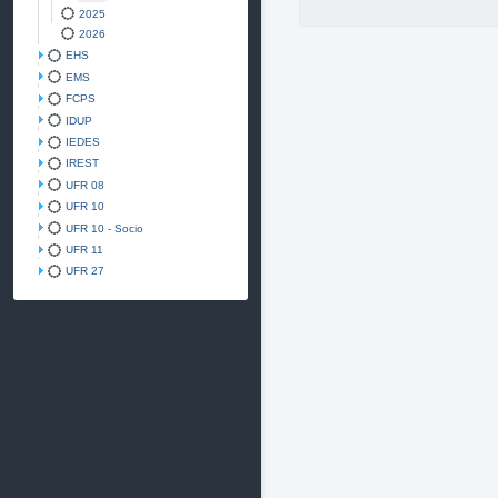
2025
2026
EHS
EMS
FCPS
IDUP
IEDES
IREST
UFR 08
UFR 10
UFR 10 - Socio
UFR 11
UFR 27