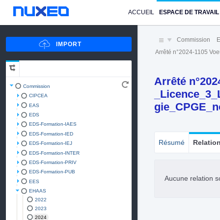
ACCUEIL
ESPACE DE TRAVAIL
Commission
Arrêté n°2024-1105 Vo
Arrêté n°202
Commission
_Licence_3_
CIPCEA
gie_CPGE_no
EAS
EDS
EDS-Formation-IAES
EDS-Formation-IED
Résumé
Relatio
EDS-Formation-IEJ
EDS-Formation-INTER
EDS-Formation-PRIV
EDS-Formation-PUB
Aucune relation s
EES
EHAAS
2022
2023
2024