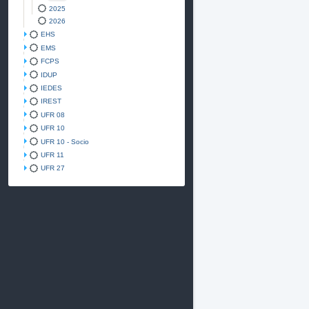
2025
2026
EHS
EMS
FCPS
IDUP
IEDES
IREST
UFR 08
UFR 10
UFR 10 - Socio
UFR 11
UFR 27