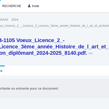
RECHERCHE
Invite
EHAAS
2024
eux_Licence_2_-_Licence_3_Licence_3ème_année_Histoire_de_l_art_et_arché
4-1105 Voeux_Licence_2_-
Licence_3ème_année_Histoire_de_l_art_et_
n_diplômant_2024-2025_8140.pdf.
ns
ortante ou entrante pour ce document.