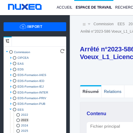
ACCUEIL
ESPACE DE TRAVAIL
RECHER
Commission
EES
20
Arrêté n°2023-586 Voeux_L1_
Arrêté n°2023-58
Commission
Voeux_L1_Licen
CIPCEA
EAS
EDS
EDS-Formation-IAES
EDS-Formation-IED
EDS-Formation-IEJ
Résumé
Relations
EDS-Formation-INTER
EDS-Formation-PRIV
EDS-Formation-PUB
EES
Contenu
2022
2023
2024
Fichier principal
2025