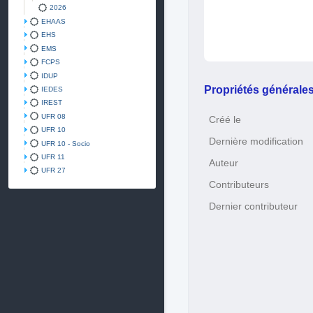
2026
EHAAS
EHS
EMS
FCPS
IDUP
Propriétés générale
IEDES
IREST
UFR 08
Créé le
UFR 10
Dernière modification
UFR 10 - Socio
UFR 11
Auteur
UFR 27
Contributeurs
Dernier contributeur