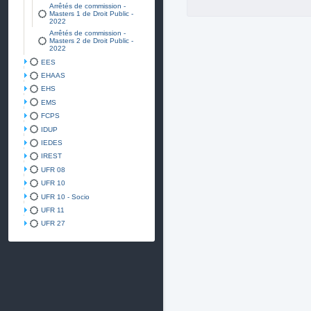
Arrêtés de commission -
Masters 1 de Droit Public -
2022
Arrêtés de commission -
Masters 2 de Droit Public -
2022
EES
EHAAS
EHS
EMS
FCPS
IDUP
IEDES
IREST
UFR 08
UFR 10
UFR 10 - Socio
UFR 11
UFR 27