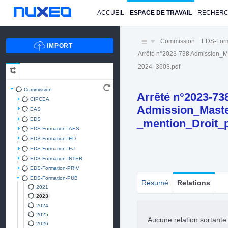
ACCUEIL
ESPACE DE TRAVAIL
RECHER
Commission
EDS-For
Arrêté n°2023-738 Admission_M
2024_3603.pdf
Commission
Arrêté n°2023-73
CIPCEA
Admission_Master
EAS
EDS
_mention_Droit_
EDS-Formation-IAES
EDS-Formation-IED
EDS-Formation-IEJ
EDS-Formation-INTER
EDS-Formation-PRIV
EDS-Formation-PUB
Résumé
Relations
2021
2023
2024
2025
Aucune relation sortant
2026