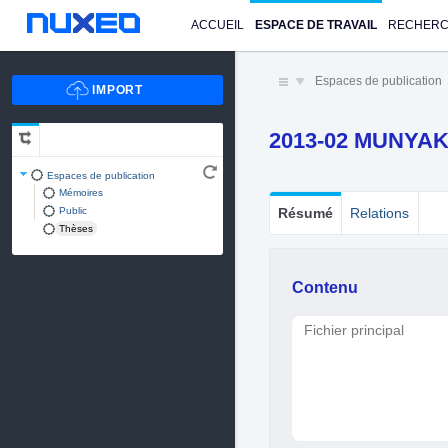
ACCUEIL
ESPACE DE TRAVAIL
RECHER
Espaces de publication
2013-02 MUNYA
Espaces de publication
Mémoires
Public
Résumé
Relations
Thèses
Contenu
Fichier principal