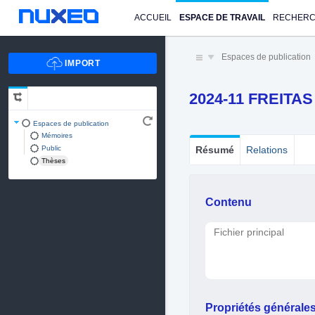
ACCUEIL
ESPACE DE TRAVAIL
RECHER
Espaces de publication
2024-11 FREITA
Espaces de publication
Mémoires
Public
Résumé
Relations
Thèses
Contenu
Fichier principal
Propriétés générale