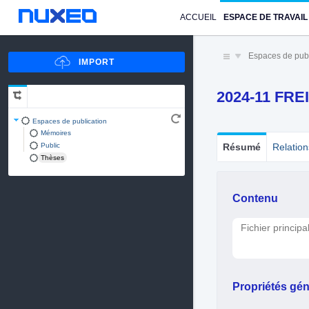
ACCUEIL
ESPACE DE TRAVAIL
Espaces de publ
2024-11 FRE
Espaces de publication
Mémoires
Public
Résumé
Relation
Thèses
Contenu
Fichier principa
Propriétés gén