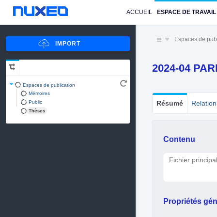
ACCUEIL
ESPACE DE TRAVAIL
Espaces de publ
2024-04 PA
Espaces de publication
Mémoires
Public
Résumé
Relation
Thèses
Contenu
Fichier principa
Propriétés gén