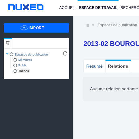
ACCUEIL
ESPACE DE TRAVAIL
RECHER
Espaces de publication
2013-02 BOURGU
Espaces de publication
Mémoires
Public
Résumé
Relations
Thèses
Aucune relation sortant