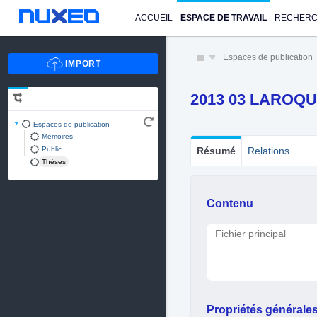
ACCUEIL
ESPACE DE TRAVAIL
RECHER
Espaces de publication
2013 03 LAROQU
Espaces de publication
Mémoires
Public
Résumé
Relations
Thèses
Contenu
Fichier principal
Propriétés générale