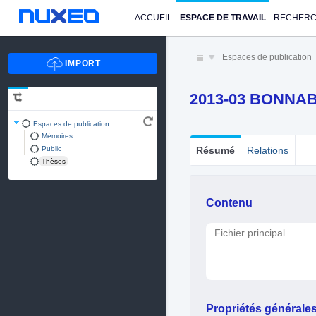
ACCUEIL
ESPACE DE TRAVAIL
RECHER
Espaces de publication
2013-03 BONNAB
Espaces de publication
Mémoires
Public
Résumé
Relations
Thèses
Contenu
Fichier principal
Propriétés générale